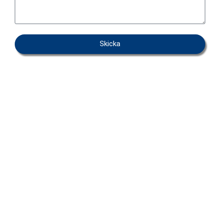
Skicka
OEM – PRIVATE LABEL
MILJÖ & KVALITET
OM IFAB
FAQ
KONTAKT
INTEGRITETSPOLICY