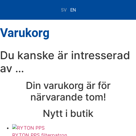
SV
EN
Varukorg
Du kanske är intresserad
av …
Din varukorg är för
närvarande tom!
Nytt i butik
RYTON PPS filterpatron